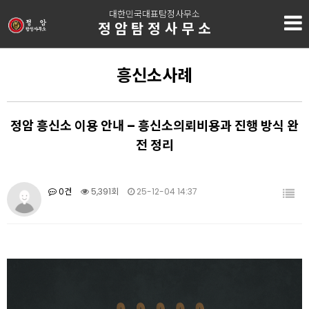
대한민국대표탐정사무소
정암탐정사무소
흥신소사례
정암 흥신소 이용 안내 – 흥신소의뢰비용과 진행 방식 완
전 정리
0건
5,391회
25-12-04 14:37