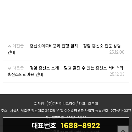
이전글
흥신소의뢰비용과 진행 절차 – 정암 흥신소 전문 상담
25.12.08
안내
다음글
정암 흥신소 소개 – 믿고 맡길 수 있는 흥신소 서비스와
25.12.03
흥신소의뢰비용 안내
회사명 : (주)디텍티브코리아 / 대표 : 조훈래
주소 : 서울시 서초구 강남대로 34길8 유.엘.아이빌딩 6층 사업자 등록번호 : 271-81-0317
5 / 대표전화 : 1688-8922
1688-8922
대표번호
Copyright ©
정암.com
All rights reserved.