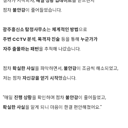
절차가 시작되자,
매일 상황 업데이트
를 받으면서
점차
불안감
이 줄어들었습니다.
광주흥신소 탐정사무소
는
체계적인 방법
으로
주변 CCTV 분석
,
목격자 진술
등을 통해
누군가가
자주 출몰하는 패턴
을 추적해 나갔습니다.
점차
확실한 사실
을 파악하면서,
불안감
이 조금씩 해소되었고,
저는 점차
자신감을 얻기 시작
했습니다.
"매일
진행 상황
을 확인하며 점차
불안감
이 줄어들었고,
확실한 사실
을 알게 되니 마음이 한결 편안해졌어요."