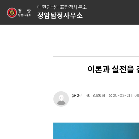
대한민국대표탐정사무소
정암탐정사무소
이론과 실전을 
0건
18,136회
25-02-21 11:0