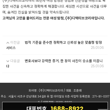
(주)디텍티브코리아의 14년차 여성 탐정은 경험과 전문성을 바탕으로 복
잡한 사건을 신속하고 정확하게 해결합니다. 세심한 시선으로 사건을 다루
며, 숨겨진 진실을 밝혀드릴 것을 약속드립니다.
고객님의 고민을 풀어드리는 전문 여성 탐정, (주)디텍티브코리아입니다.
이전글
법적 기준을 준수한 정확하고 신뢰성 높은 맞춤형 탐정
25.01.06
서비스
다음글
변호사보다 강력한 증거, 한 장의 사진이 승소를 이끕니
25.01.06
다
회사명 : (주)디텍티브코리아 / 대표 : 조훈래
주소 : 서울시 서초구 강남대로 34길8 유.엘.아이빌딩 6층 사업자 등록번호 : 271-81-0317
5 / 대표전화 : 1688-8922
1688-8922
대표번호